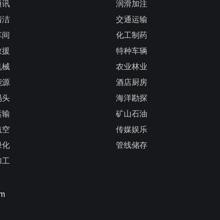
通讯
润滑加注
清洁
交通运输
车间
化工制药
救援
特种车辆
机械
农业林业
能源
酒店厨房
码头
海洋勘探
运输
矿山石油
航空
传媒娱乐
绿化
管线储存
加工
om