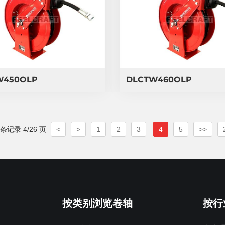
W450OLP
DLCTW460OLP
 条记录 4/26 页
<
>
1
2
3
4
5
>>
按类别浏览卷轴
按行