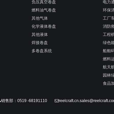
负压真空卷盘
电力
燃料油气卷盘
环保
其他气体
工厂
化学液体卷盘
消防
其他液体
工程
焊接卷盘
绿色
多卷盘系统
船舶
燃料
航天
园林
食品
销售部：0519 -68191110
reelcraft.cn.sales@reelcraft.c