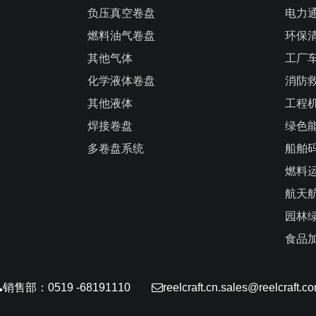
负压真空卷盘
电力
燃料油气卷盘
环保
其他气体
工厂
化学液体卷盘
消防
其他液体
工程
焊接卷盘
绿色
多卷盘系统
船舶
燃料
航天
园林
食品
销售部：0519 -68191110
reelcraft.cn.sales@reelcraft.c