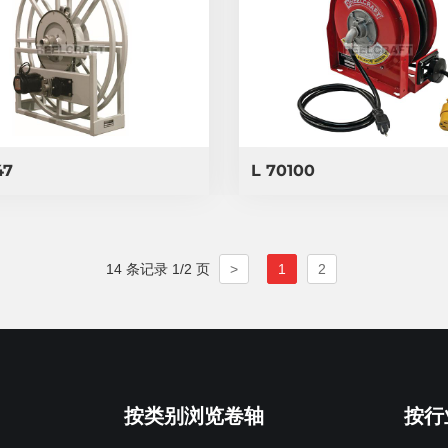
47
L 70100
14 条记录 1/2 页
>
1
2
按类别浏览卷轴
按行