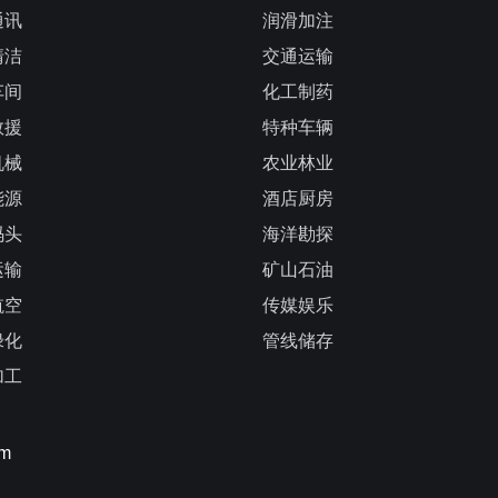
通讯
润滑加注
清洁
交通运输
车间
化工制药
救援
特种车辆
机械
农业林业
能源
酒店厨房
码头
海洋勘探
运输
矿山石油
航空
传媒娱乐
绿化
管线储存
加工
om