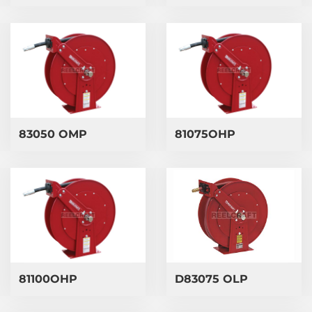
83050 OMP
81075OHP
​D83075 OLP
81100OHP