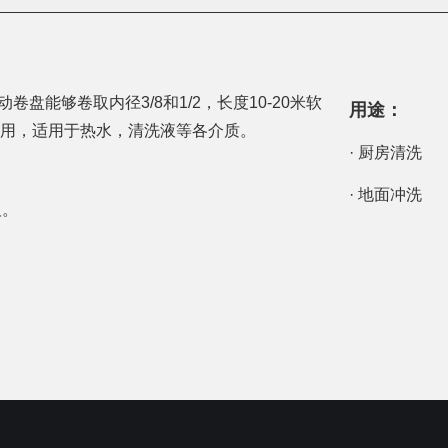
动卷盘能够卷取内径3/8和1/2，长度10-20米软
用途：
压的应用，适用于热水，清洗液等各介质。
· 厨房清洗
· 地面冲洗
及。