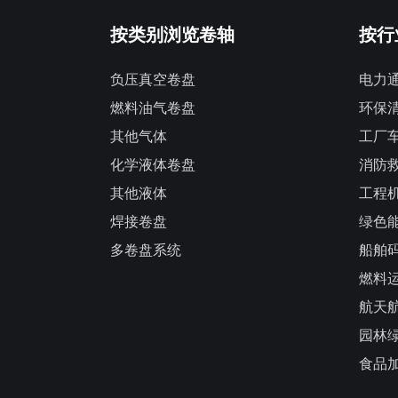
按类别浏览卷轴
按行
负压真空卷盘
电力
燃料油气卷盘
环保
其他气体
工厂
化学液体卷盘
消防
其他液体
工程
焊接卷盘
绿色
多卷盘系统
船舶
燃料
航天
园林
食品