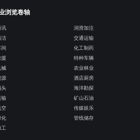
业浏览卷轴
通讯
润滑加注
清洁
交通运输
车间
化工制药
救援
特种车辆
机械
农业林业
能源
酒店厨房
码头
海洋勘探
运输
矿山石油
航空
传媒娱乐
绿化
管线储存
加工