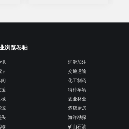
业浏览卷轴
通讯
润滑加注
清洁
交通运输
车间
化工制药
救援
特种车辆
机械
农业林业
能源
酒店厨房
码头
海洋勘探
运输
矿山石油