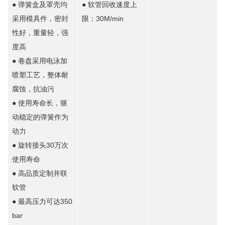
● 弹簧盒及罩壳均
● 软管回收速度上
采用模具件，密封
限：30M/min
性好，重量轻，强
度高
● 卷盘采用电泳加
喷塑工艺，整体耐
腐蚀，抗油污
● 使用寿命长，驱
动稳定的弹簧作为
动力
● 旋转接头30万次
使用寿命
● 高品质定制并联
软管
● 最高压力可达350
bar