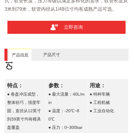
式，软管长度，压力等级以满足多样化的需求，软管长度从
3米到79米，软管内径从1/4到1寸均有成熟产品可选。
立即咨询
产品尺寸
产品信息
特点：
参数：
用途：
● 卷盘冲压成型，
● 最大流量：40L/m
● 特种车辆
整体轻巧，强度牢
in
● 工程机械
固，直径从12英寸
● 温度：-20℃~8
● 工业自动化
到39英寸均有模具
0℃
盘覆盖
● 压力：0~300bar