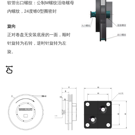
软管出口螺纹：公制M螺纹活络螺母
内螺纹，24度锥0型圈密封
旋向
正对卷盘无安装底座的一面，顺时
针旋转为右转，逆时针旋转为左
旋。