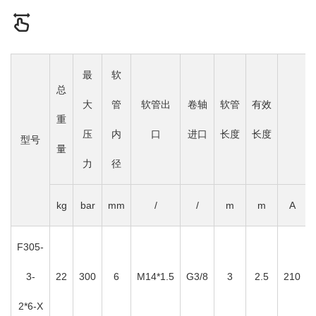
最
软
总
大
管
软管出
卷轴
软管
有效
重
压
内
口
进口
长度
长度
型号
量
力
径
kg
bar
mm
/
/
m
m
A
F305-
3-
22
300
6
M14*1.5
G3/8
3
2.5
210
2*6-X