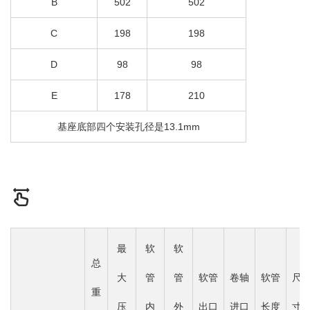
B
502
502
C
198
198
D
98
98
E
178
210
基座底部四个安装孔径是13.1mm
最
软
软
总
大
管
管
软管
卷轴
软管
尺
重
压
内
外
出口
进口
长度
寸