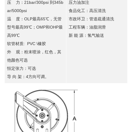
压 力：21bar/300psi 到345b
压力油加注
ar/5000psi
食品化工：高压清洗
温 度：OLP最高65℃，无管
市政环卫：管道疏通清洗
型号最高99℃；OMP和OHP最
工程车辆：油脂润滑
高99℃
新 能 源：氢气输送
软管材质: PVC \橡胶
外 观：粉末喷涂，红色，其
他颜色可选
恒定张力：可选
导 向 架：4方向可调。