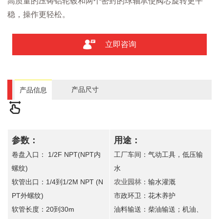
高质量的压铸铝轮毂和两个密封的球轴承使阀芯旋转更平
稳，操作更轻松。
立即咨询
产品尺寸
产品信息
参数：
用途：
卷盘入口： 1/2F NPT(NPT内
工厂车间：气动工具，低压输
螺纹)
水
软管出口：1/4到1/2M NPT (N
农业园林
：输水灌溉
PT外螺纹)
市政环卫：花木养护
软管长度：20到30m
油料输送：柴油输送；机油、