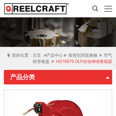
您的位置：主页
产品中心
按类别浏览卷轴
空气
软管卷盘
HD76075 OLP自动伸缩卷线器
产品分类