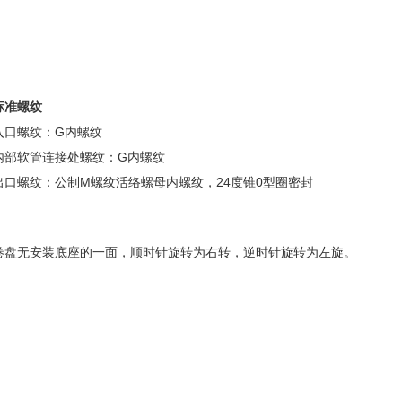
标准螺纹
入口螺纹：G内螺纹
内部软管连接处螺纹：G内螺纹
出口螺纹：公制M螺纹活络螺母内螺纹，24度锥0型圈密封
卷盘无安装底座的一面，顺时针旋转为右转，逆时针旋转为左旋。