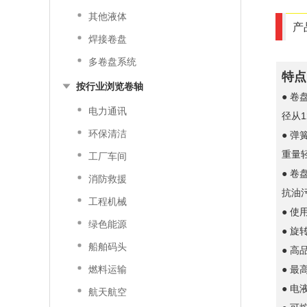
其他液体
产
焊接卷盘
多卷盘系统
特点
按行业浏览卷轴
● 
电力通讯
径从
环保清洁
● 
重量
工厂车间
● 
消防救援
抗油
工程机械
● 
绿色能源
● 旋
船舶码头
● 
燃料运输
● 最
● 电
航天航空