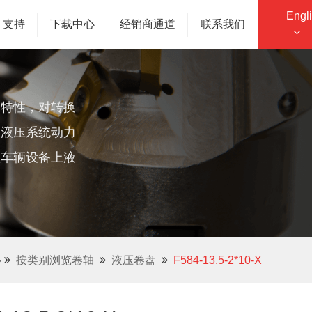
Engl
支持
下载中心
经销商通道
联系我们
用特性，对转换
输液压系统动力
性车辆设备上液
心
按类别浏览卷轴
液压卷盘
F584-13.5-2*10-X