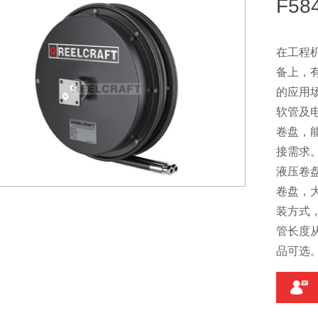
F584
在工程
备上，
的应用
软管及
卷盘，
接需求
液压卷
卷盘，
装方式
管长度从
品可选