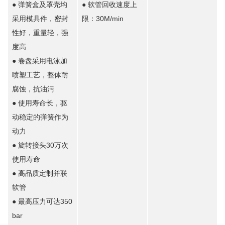
● 弹簧盒及罩壳均
● 软管回收速度上
采用模具件，密封
限：30M/min
性好，重量轻，强
度高
● 卷盘采用电泳加
喷塑工艺，整体耐
腐蚀，抗油污
● 使用寿命长，驱
动稳定的弹簧作为
动力
● 旋转接头30万次
使用寿命
● 高品质定制并联
软管
● 最高压力可达350
bar