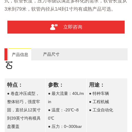
式，软管长度，压力等级以满足多样化的需求，软管长度从
3米到79米，软管内径从1/4到1寸均有成熟产品可选。
立即咨询
产品尺寸
产品信息
特点：
参数：
用途：
● 卷盘冲压成型，
● 最大流量：40L/m
● 特种车辆
整体轻巧，强度牢
in
● 工程机械
固，直径从12英寸
● 温度：-20℃~8
● 工业自动化
到39英寸均有模具
0℃
盘覆盖
● 压力：0~300bar