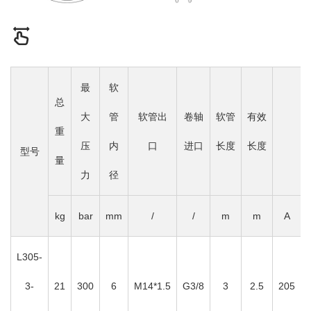
最
软
总
大
管
软管出
卷轴
软管
有效
重
压
内
口
进口
长度
长度
型号
量
力
径
kg
bar
mm
/
/
m
m
A
L305-
3-
21
300
6
M14*1.5
G3/8
3
2.5
205