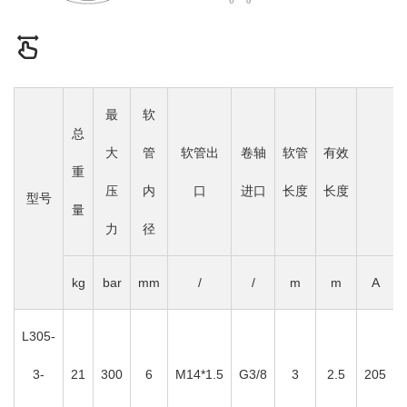
最
软
总
大
管
软管出
卷轴
软管
有效
重
压
内
口
进口
长度
长度
型号
量
力
径
kg
bar
mm
/
/
m
m
A
L305-
3-
21
300
6
M14*1.5
G3/8
3
2.5
205