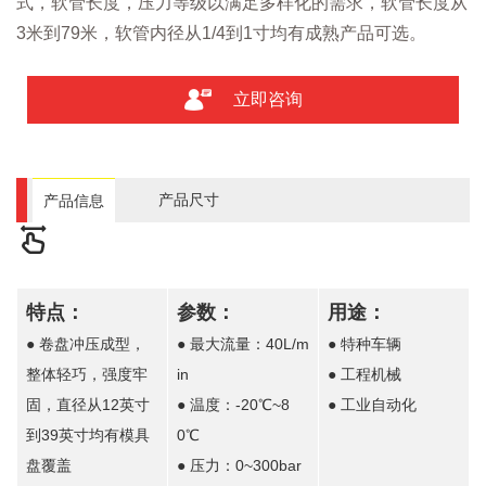
式，软管长度，压力等级以满足多样化的需求，软管长度从
3米到79米，软管内径从1/4到1寸均有成熟产品可选。
立即咨询
产品尺寸
产品信息
特点：
参数：
用途：
● 卷盘冲压成型，
● 最大流量：40L/m
● 特种车辆
整体轻巧，强度牢
in
● 工程机械
固，直径从12英寸
● 温度：-20℃~8
● 工业自动化
到39英寸均有模具
0℃
盘覆盖
● 压力：0~300bar