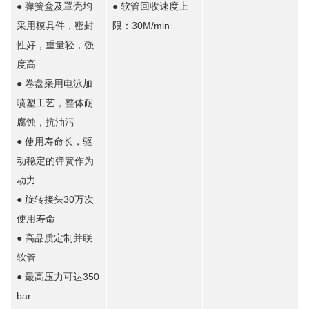
● 弹簧盒及罩壳均
● 软管回收速度上
采用模具件，密封
限：30M/min
性好，重量轻，强
度高
● 卷盘采用电泳加
喷塑工艺，整体耐
腐蚀，抗油污
● 使用寿命长，驱
动稳定的弹簧作为
动力
● 旋转接头30万次
使用寿命
● 高品质定制并联
软管
● 最高压力可达350
bar