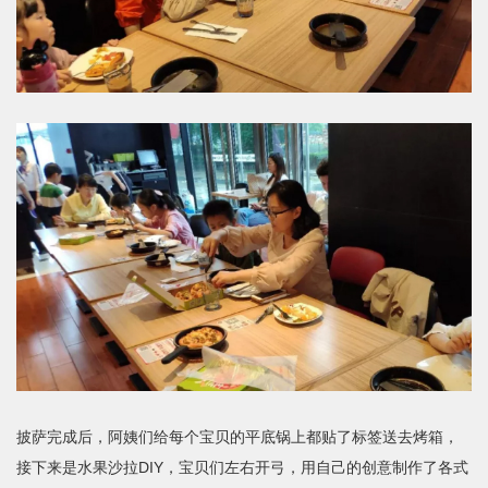
披萨完成后，阿姨们给每个宝贝的平底锅上都贴了标签送去烤箱，
接下来是水果沙拉DIY，宝贝们左右开弓，用自己的创意制作了各式