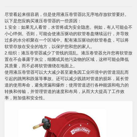
尽管看起来很容易，但是使用液压
卷管器
比无序地存放软管要好。
以下是您应购买液压
卷管器
的一些原因：
1.安全：如果无人看管，水管将成为安全隐患。例如，有人可能会不
小心绊倒。否则，可能会使液压驱动的软管卷盘继续运行，并导致
过多的水分积聚在一个区域中。配有液压驱动的软管卷盘，可以将
软管存放在安全的地方，以保护您和您的家人。
2.组织：液压
卷管器
减少了管线的混乱。液压卷管器允许您将软管放
置在不会暴露于灰尘，细菌或其他污染物的区域，这样可能会降低
其质量，而不必将软管缠绕在地面上。
使用液压
卷管器
可以大大减少甚至避免因工业环境中的管道混乱而
引起的跳闸和跌落等事故。还可以减少践踏对管道的损坏，延长管
道的使用寿命，避免泄漏和爆炸；使用管道进行各种能源和电力的
转换和传输，并管理管道的速度和布局，从而大大提高了工作效
率，附加值和安全性。