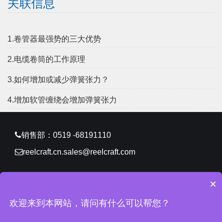
关联信息
1.卷管器最强势的三大优势
2.电缆卷筒的工作原理
3.如何增加或减少弹簧张力？
4.增加软管缠绕会增加弹簧张力
销售部：0519 -68191110
reelcraft.cn.sales@reelcraft.com
×
CopyRight © 2026 锐技卷轴（常州）有限公司 版权所有
欢迎来到本网站，请问有什么可以帮您？
苏ICP备11061629号-2
网站地图
所有标签
免责声明
中环