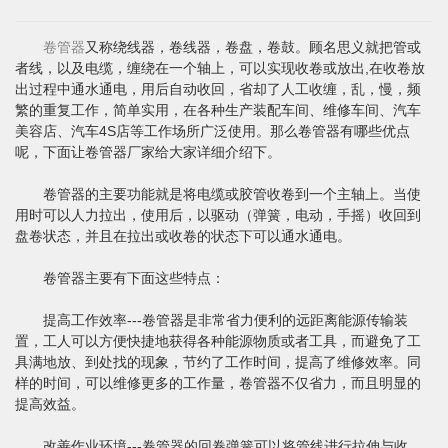
卷管器
又称绕线器，卷线器，卷盘，卷鼓。顾名思义就把管或
者线，以及电缆，缠绕在一个轴上，可以实现收卷或放出,在收卷放
出过程中通水通电，用后自动收回，省却了人工收缠，乱，慢，频
繁的重复工作，简单实用，在各种生产装配车间、维修车间、汽车
美容店、汽车4S店等工作场所广泛使用。那么卷管器有哪些优点
呢，下面让卷管器厂家给大家详细介绍下。
卷管器的主要功能就是将电缆或胶管收卷到一个主轴上。当使
用时可以人力拉出，使用后，以驱动（弹簧，电动，手摇）收回到
盘卷状态，并且在拉出或收卷的状态下可以通水通电。
卷管器主要有下面这些特点：
提高工作效率---卷管器是非常省力便利的远距离能源传输装
置，工人可以方便快捷地获得各种能源物质或者工具，而避免了工
具满地放、到处找的现象，节约了工作时间，提高了维修效率。同
样的时间，可以维修更多的工作量，卷管器不仅省力，而且明显的
提高效益。
改善作业环境---卷管器的回卷弹簧可以将管线进行拉伸与收