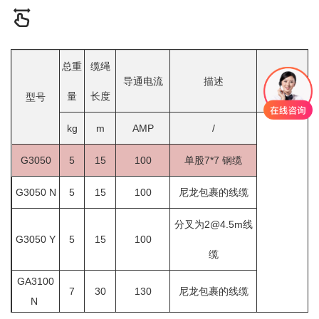
总重
缆绳
导通电流
描述
备注
量
长度
型号
kg
m
AMP
/
G3050
5
15
100
单股7*7 钢缆
G3050 N
5
15
100
尼龙包裹的线缆
分叉为2@4.5m线
G3050 Y
5
15
100
缆
GA3100
7
30
130
尼龙包裹的线缆
N