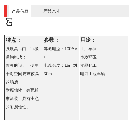
产品尺寸
产品信息
特点：
参数：
用途：
强度高
–-
由工业级
导通电流：100AM
工厂车间
碳钢制成；
P
市政环卫
紧凑的设计
–-
使用
电缆长度：
15m
到
食品化工
于对空间要求较高
30m
电力工程车辆
的场所；
耐腐蚀性
–-
表面粉
末涂装，具有出色
的耐腐蚀性。