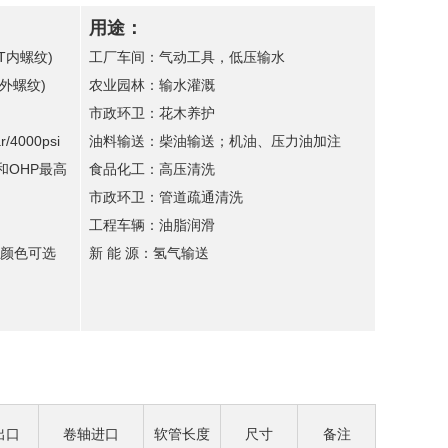
用途：
PT内螺纹)
工厂车间：气动工具，低压输水
T外螺纹)
农业园林：输水灌溉
市政环卫：花木养护
/4000psi
油料输送：柴油输送；机油、压力油加注
和OHP最高
食品化工：高压清洗
市政环卫：管道疏通清洗
工程车辆：油脂润滑
颜色可选
新 能 源：氢气输送
出口
卷轴进口
软管长度
尺寸
备注