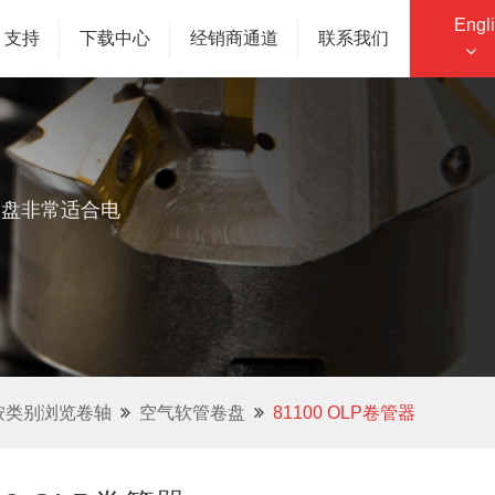
Engl
支持
下载中心
经销商通道
联系我们
卷盘非常适合电
按类别浏览卷轴
空气软管卷盘
81100 OLP卷管器