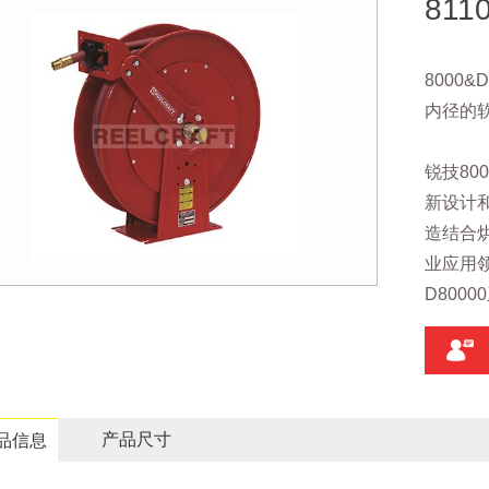
811
8000&
内径的
锐技80
新设计
造结合
业应用
D800
产品尺寸
品信息