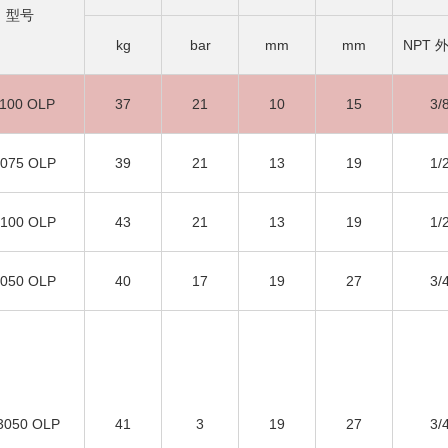
型号
kg
bar
mm
mm
NPT 
100 OLP
37
21
10
15
3/
075 OLP
39
21
13
19
1/
100 OLP
43
21
13
19
1/
050 OLP
40
17
19
27
3/
3050 OLP
41
3
19
27
3/