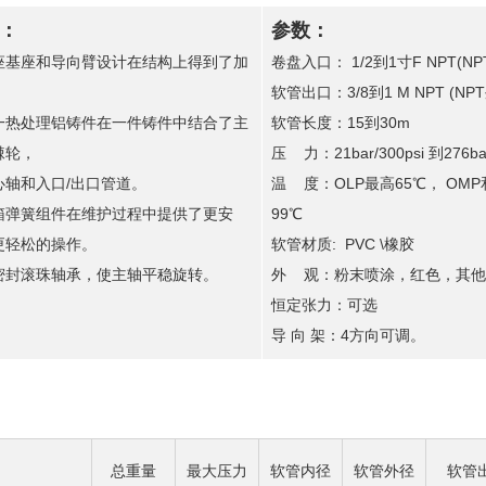
：
参数：
座基座和导向臂设计在结构上得到了加
卷盘入口： 1/2到1寸F NPT(N
软管出口：3/8到1 M NPT (NP
一热处理铝铸件在一件铸件中结合了主
软管长度：15到30m
棘轮，
压 力：21bar/300psi 到276bar
心轴和入口/出口管道。
温 度：OLP最高65℃， OMP
箱弹簧组件在维护过程中提供了更安
99℃
更轻松的操作。
软管材质: PVC \橡胶
密封滚珠轴承，使主轴平稳旋转。
外 观：粉末喷涂，红色，其他
恒定张力：可选
导 向 架：4方向可调。
总重量
最大压力
软管内径
软管外径
软管