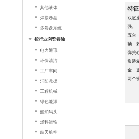
其他液体
特征
焊接卷盘
双底
强。
多卷盘系统
五合
按行业浏览卷轴
轴，
电力通讯
弹簧
环保清洁
集装
全，
工厂车间
两个
消防救援
工程机械
绿色能源
船舶码头
燃料运输
航天航空