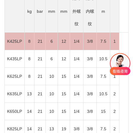
kg
bar
mm
mm
外螺
内螺
m
纹
纹
K425LP
8
21
6
12
1/4
3/8
7.5
1
K435LP
8
21
6
12
1/4
3/8
10.5
1
K625LP
8
21
10
15
1/4
3/8
7.5
1
K635LP
13
21
10
15
1/4
3/8
10.5
2
K650LP
14
21
10
15
1/4
3/8
15
2
K825LP
14
21
13
19
3/8
3/8
7.5
2