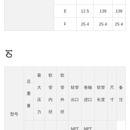
E
12.5
138
138
F
25.4
25.4
25.4
最
软
软
总
大
管
管
软管
卷轴
软管
尺
备
重
压
内
外
出口
进口
长度
寸
注
量
力
径
径
型号
NPT
NPT