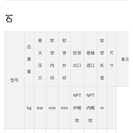
最
软
软
软
总
大
管
管
软管
卷轴
管
尺
重
备注
压
内
外
出口
进口
长
寸
量
力
径
径
度
型号
NPT
NPT
kg
bar
mm
mm
外螺
内螺
m
纹
纹