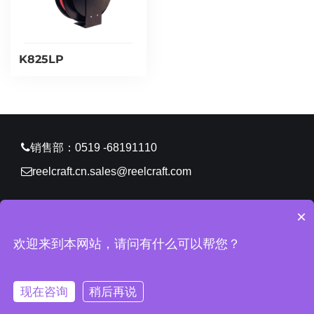
K825LP
销售部：0519 -68191110
reelcraft.cn.sales@reelcraft.com
×
CopyRight © 2026 锐技卷轴（常州）有限公司 版权所有
欢迎来到本网站，请问有什么可以帮您？
苏ICP备11061629号-2
网站地图
所有标签
免责声明
中环
互联网
常州网站建设
现在咨询
稍后再说
主页
电话
联系我们
邮箱