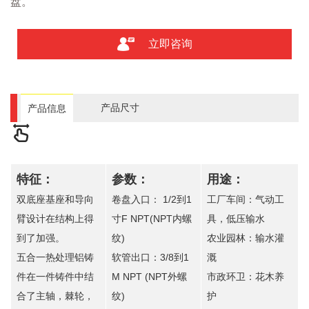
盘。
立即咨询
产品尺寸
产品信息
特征：
参数：
用途：
双底座基座和导向
卷盘入口： 1/2到1
工厂车间：气动工
臂设计在结构上得
寸F NPT(NPT内螺
具，低压输水
到了加强。
纹)
农业园林：输水灌
五合一热处理铝铸
软管出口：3/8到1
溉
件在一件铸件中结
M NPT (NPT外螺
市政环卫：花木养
合了主轴，棘轮，
纹)
护