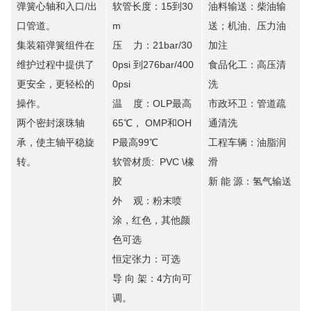
弹簧心轴和入口/出
软管长度：15到30
油料输送：柴油输
口管道。
m
送；机油、压力油
集装箱弹簧组件在
压 力：21bar/30
加注
维护过程中提供了
0psi 到276bar/400
食品化工：高压清
更安全，更轻松的
0psi
洗
操作。
温 度：OLP最高
市政环卫：管道疏
两个密封滚珠轴
65℃， OMP和OH
通清洗
承，使主轴平稳旋
P最高99℃
工程车辆：油脂润
转。
软管材质: PVC \橡
滑
胶
新 能 源：氢气输送
外 观：粉末喷
涂，红色，其他颜
色可选
恒定张力：可选
导 向 架：4方向可
调。