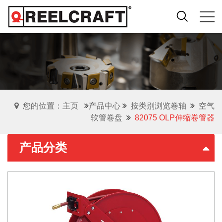
您的位置：主页
产品中心
按类别浏览卷轴
空气
软管卷盘
82075 OLP伸缩卷管器
产品分类