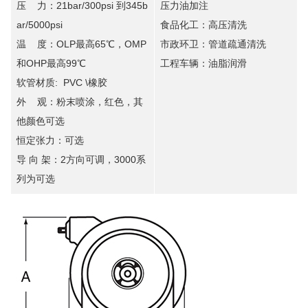
压 力：21bar/300psi 到345b
压力油加注
ar/5000psi
食品化工：高压清洗
温 度：OLP最高65℃，OMP
市政环卫：管道疏通清洗
和OHP最高99℃
工程车辆：油脂润滑
软管材质: PVC \橡胶
外 观：粉末喷涂，红色，其
他颜色可选
恒定张力：可选
导 向 架：2方向可调，3000系
列为可选