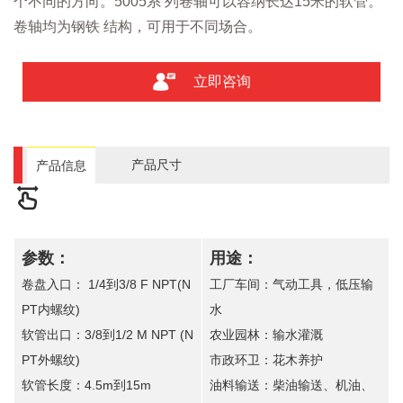
个不同的方向。5005系 列卷轴可以容纳长达15米的软管。
卷轴均为钢铁 结构，可用于不同场合。
立即咨询
产品尺寸
产品信息
参数：
用途：
卷盘入口： 1/4到3/8 F NPT(N
工厂车间：气动工具，低压输
PT内螺纹)
水
软管出口：3/8到1/2 M NPT (N
农业园林：输水灌溉
PT外螺纹)
市政环卫：花木养护
软管长度：4.5m到15m
油料输送：柴油输送、机油、