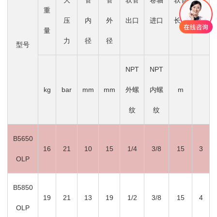
大
管
管
软管
卷轴
软管
尺
重
压
内
外
出口
进口
长度
寸
量
力
径
径
型号
NPT
NPT
kg
bar
mm
mm
外螺
内螺
m
纹
纹
B5650
16
21
10
15
1/4
3/8
15
3
OLP
B5850
19
21
13
19
1/2
3/8
15
4
OLP