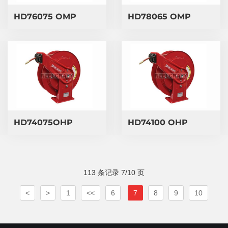
HD76075 OMP
HD78065 OMP
HD74075OHP
HD74100 OHP
113 条记录 7/10 页
<
>
1
<<
6
7
8
9
10