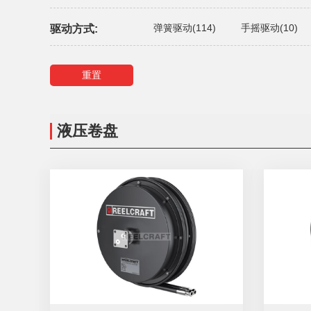
弹簧驱动(114)
手摇驱动(10)
驱动方式:
重置
液压卷盘