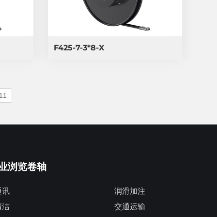
F425-7-3*8-X
11
业浏览卷轴
通讯
润滑加注
清洁
交通运输