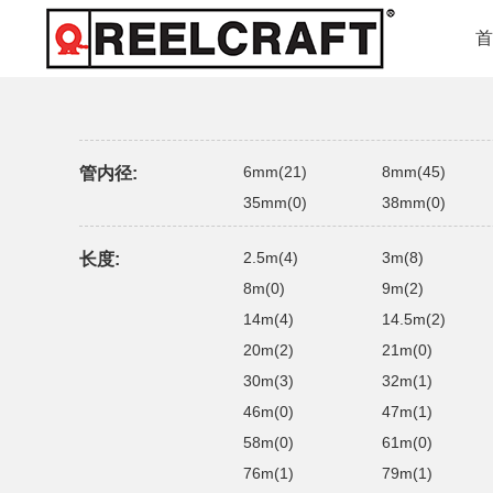
6mm(21)
8mm(45)
管内径:
35mm(0)
38mm(0)
2.5m(4)
3m(8)
长度:
8m(0)
9m(2)
14m(4)
14.5m(2)
20m(2)
21m(0)
30m(3)
32m(1)
46m(0)
47m(1)
58m(0)
61m(0)
76m(1)
79m(1)