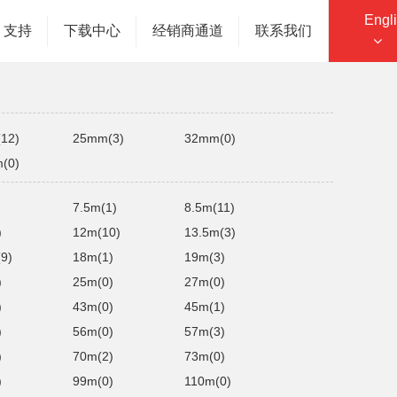
Engl
您的位置：主页
产品中心
液压卷盘
支持
下载中心
经销商通道
联系我们
12)
25mm(3)
32mm(0)
(0)
7.5m(1)
8.5m(11)
)
12m(10)
13.5m(3)
9)
18m(1)
19m(3)
)
25m(0)
27m(0)
)
43m(0)
45m(1)
)
56m(0)
57m(3)
)
70m(2)
73m(0)
)
99m(0)
110m(0)