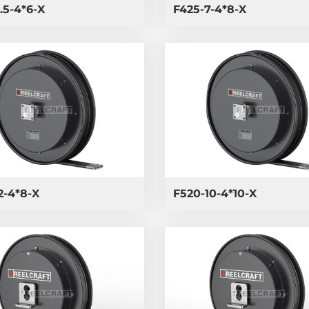
.5-4*6-X
F425-7-4*8-X
2-4*8-X
F520-10-4*10-X