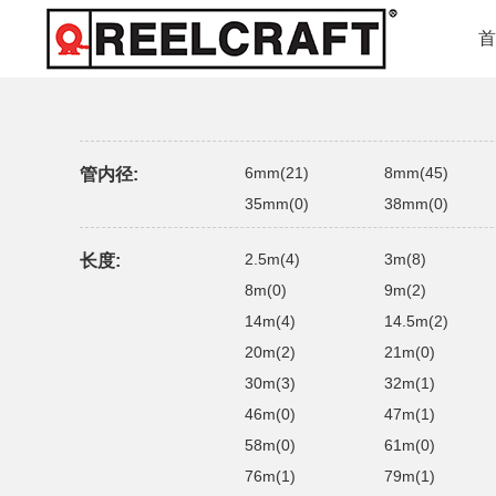
6mm(21)
8mm(45)
管内径:
35mm(0)
38mm(0)
2.5m(4)
3m(8)
长度:
8m(0)
9m(2)
14m(4)
14.5m(2)
20m(2)
21m(0)
30m(3)
32m(1)
46m(0)
47m(1)
58m(0)
61m(0)
76m(1)
79m(1)