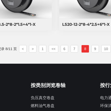
.5-2*8-2*1.5+4*1-X
L520-12-2*8-4*2.5+6*1-X
记录 8/11 页
<
>
1
<<
6
7
8
9
10
按类别浏览卷轴
按行
负压真空卷盘
电力
燃料油气卷盘
环保