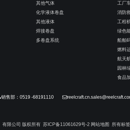
其他气体
工厂
化学液体卷盘
消防
其他液体
工程
焊接卷盘
绿色
多卷盘系统
船舶
燃料
航天
园林
食品
销售部：0519 -68191110
reelcraft.cn.sales@reelcraft.c
（常州）有限公司 版权所有
苏ICP备11061629号-2
网站地图
所有标