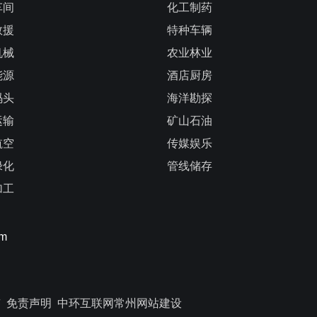
车间
化工制药
救援
特种车辆
机械
农业林业
能源
酒店厨房
码头
海洋勘探
运输
矿山石油
航空
传媒娱乐
绿化
管线储存
加工
om
签
免责声明
中环互联网
常州网站建设