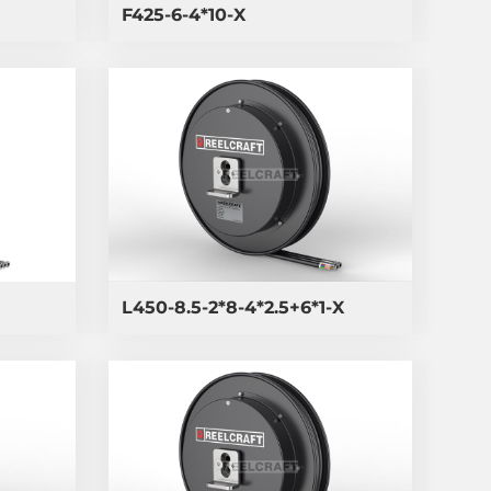
F425-6-4*10-X
L450-8.5-2*8-4*2.5+6*1-X