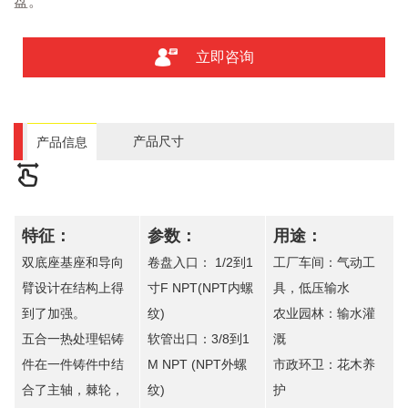
盘。
立即咨询
产品尺寸
产品信息
特征：
参数：
用途：
双底座基座和导向
卷盘入口： 1/2到1
工厂车间：气动工
臂设计在结构上得
寸F NPT(NPT内螺
具，低压输水
到了加强。
纹)
农业园林：输水灌
五合一热处理铝铸
软管出口：3/8到1
溉
件在一件铸件中结
M NPT (NPT外螺
市政环卫：花木养
合了主轴，棘轮，
纹)
护