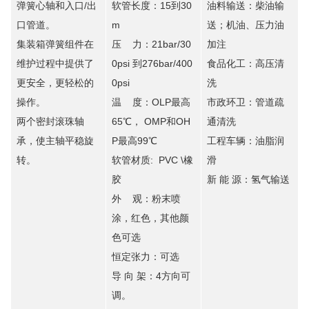
弹簧心轴和入口/出
软管长度：15到30
油料输送：柴油输
口管道。
m
送；机油、压力油
集装箱弹簧组件在
压 力：21bar/30
加注
维护过程中提供了
0psi 到276bar/400
食品化工：高压清
更安全，更轻松的
0psi
洗
操作。
温 度：OLP最高
市政环卫：管道疏
两个密封滚珠轴
65℃， OMP和OH
通清洗
承，使主轴平稳旋
P最高99℃
工程车辆：油脂润
转。
软管材质: PVC \橡
滑
胶
新 能 源：氢气输送
外 观：粉末喷
涂，红色，其他颜
色可选
恒定张力：可选
导 向 架：4方向可
调。