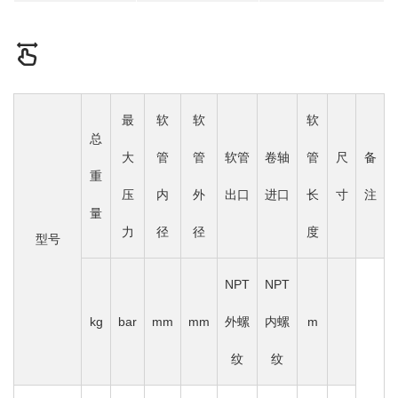
最
软
软
软
总
大
管
管
软管
卷轴
管
尺
备
重
压
内
外
出口
进口
长
寸
注
量
力
径
径
度
型号
NPT
NPT
kg
bar
mm
mm
外螺
内螺
m
纹
纹