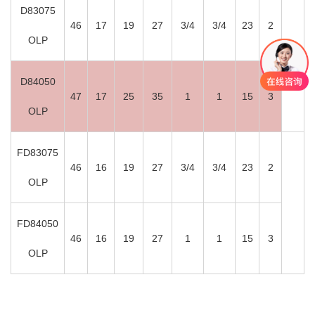
D83075
46
17
19
27
3/4
3/4
23
2
OLP
D84050
47
17
25
35
1
1
15
3
OLP
FD83075
46
16
19
27
3/4
3/4
23
2
OLP
FD84050
46
16
19
27
1
1
15
3
OLP