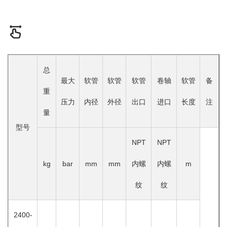
总
最大
软管
软管
软管
卷轴
软管
备
重
压力
内径
外径
出口
进口
长度
注
量
型号
NPT
NPT
kg
bar
mm
mm
内螺
内螺
m
纹
纹
2400-