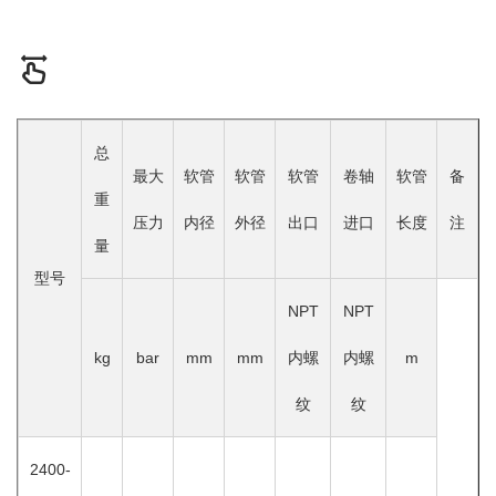
总
最大
软管
软管
软管
卷轴
软管
备
重
压力
内径
外径
出口
进口
长度
注
量
型号
NPT
NPT
kg
bar
mm
mm
内螺
内螺
m
纹
纹
2400-