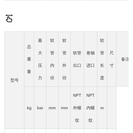
最
软
软
软
总
大
管
管
软管
卷轴
管
尺
重
备注
压
内
外
出口
进口
长
寸
量
力
径
径
度
型号
NPT
NPT
kg
bar
mm
mm
外螺
内螺
m
纹
纹