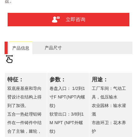
盘。
立即咨询
产品尺寸
产品信息
特征：
参数：
用途：
双底座基座和导向
卷盘入口： 1/2到1
工厂车间：气动工
臂设计在结构上得
寸F NPT(NPT内螺
具，低压输水
到了加强。
纹)
农业园林：输水灌
五合一热处理铝铸
软管出口：3/8到1
溉
件在一件铸件中结
M NPT (NPT外螺
市政环卫：花木养
合了主轴，棘轮，
纹)
护