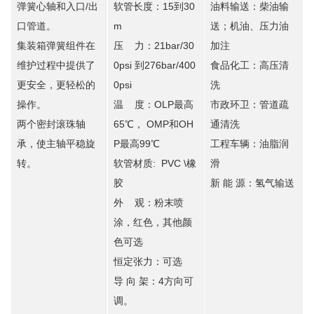
弹簧心轴和入口/出
软管长度：15到30
油料输送：柴油输
口管道。
m
送；机油、压力油
集装箱弹簧组件在
压 力：21bar/30
加注
维护过程中提供了
0psi 到276bar/400
食品化工：高压清
更安全，更轻松的
0psi
洗
操作。
温 度：OLP最高
市政环卫：管道疏
两个密封滚珠轴
65℃， OMP和OH
通清洗
承，使主轴平稳旋
P最高99℃
工程车辆：油脂润
转。
软管材质: PVC \橡
滑
胶
新 能 源：氢气输送
外 观：粉末喷
涂，红色，其他颜
色可选
恒定张力：可选
导 向 架：4方向可
调。