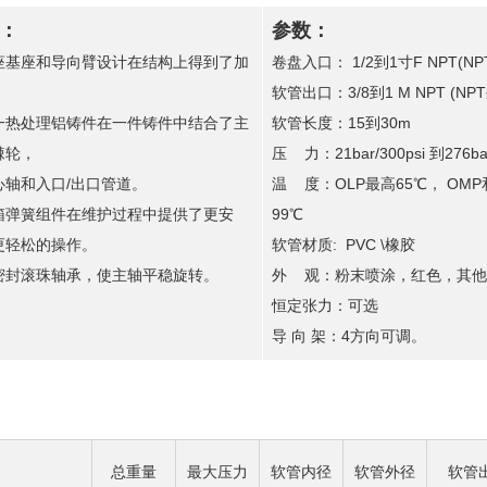
：
参数：
座基座和导向臂设计在结构上得到了加
卷盘入口： 1/2到1寸F NPT(N
软管出口：3/8到1 M NPT (NP
一热处理铝铸件在一件铸件中结合了主
软管长度：15到30m
棘轮，
压 力：21bar/300psi 到276bar
心轴和入口/出口管道。
温 度：OLP最高65℃， OMP
箱弹簧组件在维护过程中提供了更安
99℃
更轻松的操作。
软管材质: PVC \橡胶
密封滚珠轴承，使主轴平稳旋转。
外 观：粉末喷涂，红色，其他
恒定张力：可选
导 向 架：4方向可调。
总重量
最大压力
软管内径
软管外径
软管