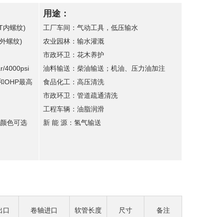
用途：
PT内螺纹)
工厂车间：气动工具，低压输水
T外螺纹)
农业园林：输水灌溉
市政环卫：花木养护
/4000psi
油料输送：柴油输送；机油、压力油加注
和OHP最高
食品化工：高压清洗
市政环卫：管道疏通清洗
工程车辆：油脂润滑
颜色可选
新 能 源：氢气输送
出口
卷轴进口
软管长度
尺寸
备注