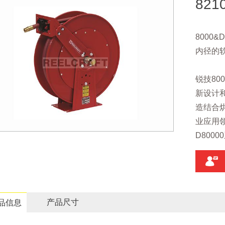
821
8000&
内径的
锐技80
新设计
造结合
业应用
D800
产品尺寸
品信息