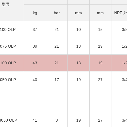
型号
kg
bar
mm
mm
NPT 
100 OLP
37
21
10
15
3/
075 OLP
39
21
13
19
1/
100 OLP
43
21
13
19
1/
050 OLP
40
17
19
27
3/
3050 OLP
41
3
19
27
3/