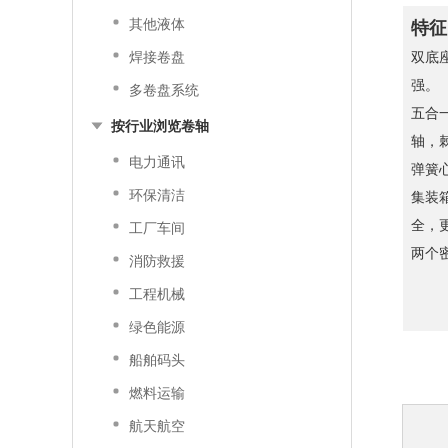
其他液体
特征
焊接卷盘
双底
强。
多卷盘系统
五合
按行业浏览卷轴
轴，
电力通讯
弹簧
环保清洁
集装
全，
工厂车间
两个
消防救援
工程机械
绿色能源
船舶码头
燃料运输
航天航空