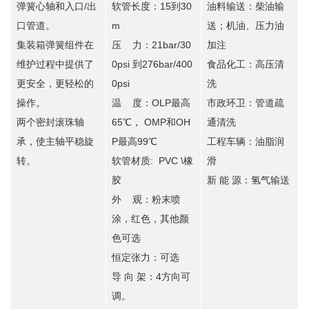
弹簧心轴和入口/出
软管长度：15到30
油料输送：柴油输
口管道。
m
送；机油、压力油
集装箱弹簧组件在
压 力：21bar/30
加注
维护过程中提供了
0psi 到276bar/400
食品化工：高压清
更安全，更轻松的
0psi
洗
操作。
温 度：OLP最高
市政环卫：管道疏
两个密封滚珠轴
65℃， OMP和OH
通清洗
承，使主轴平稳旋
P最高99℃
工程车辆：油脂润
转。
软管材质: PVC \橡
滑
胶
新 能 源：氢气输送
外 观：粉末喷
涂，红色，其他颜
色可选
恒定张力：可选
导 向 架：4方向可
调。