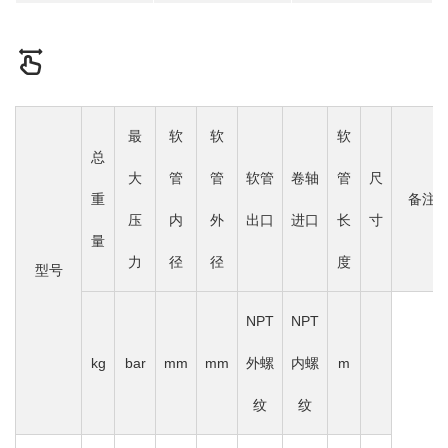
最
软
软
软
总
大
管
管
软管
卷轴
管
尺
重
备注
压
内
外
出口
进口
长
寸
量
力
径
径
度
型号
NPT
NPT
kg
bar
mm
mm
外螺
内螺
m
纹
纹