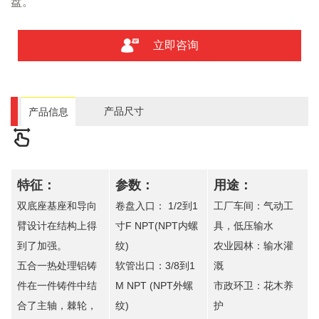
盘。
立即咨询
产品尺寸
产品信息
特征：
参数：
用途：
双底座基座和导向
卷盘入口： 1/2到1
工厂车间：气动工
臂设计在结构上得
寸F NPT(NPT内螺
具，低压输水
到了加强。
纹)
农业园林：输水灌
五合一热处理铝铸
软管出口：3/8到1
溉
件在一件铸件中结
M NPT (NPT外螺
市政环卫：花木养
合了主轴，棘轮，
纹)
护