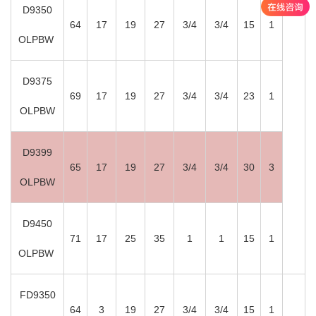
D9350
64
17
19
27
3/4
3/4
15
1
OLPBW
D9375
69
17
19
27
3/4
3/4
23
1
OLPBW
D9399
65
17
19
27
3/4
3/4
30
3
OLPBW
D9450
71
17
25
35
1
1
15
1
OLPBW
FD9350
64
3
19
27
3/4
3/4
15
1