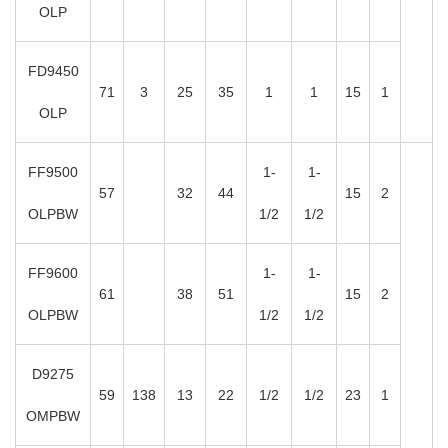
OLP
FD9450
71
3
25
35
1
1
15
1
OLP
FF9500
1-
1-
57
32
44
15
2
OLPBW
1/2
1/2
FF9600
1-
1-
61
38
51
15
2
OLPBW
1/2
1/2
D9275
59
138
13
22
1/2
1/2
23
1
OMPBW