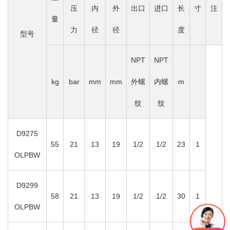
压
内
外
出口
进口
长
寸
注
量
力
径
径
度
型号
NPT
NPT
kg
bar
mm
mm
外螺
内螺
m
纹
纹
D9275
55
21
13
19
1/2
1/2
23
1
OLPBW
D9299
58
21
13
19
1/2
1/2
30
1
OLPBW