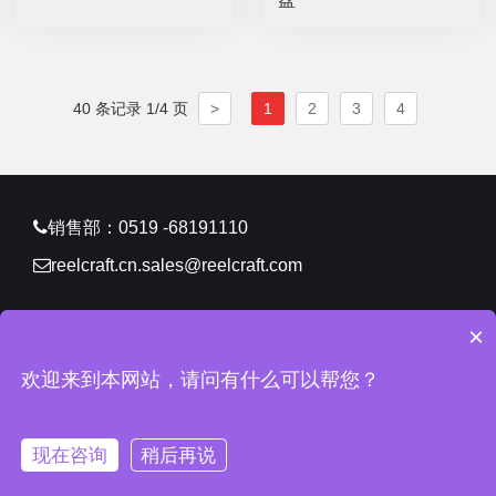
40 条记录 1/4 页
>
1
2
3
4
销售部：0519 -68191110
reelcraft.cn.sales@reelcraft.com
×
CopyRight © 2026 锐技卷轴（常州）有限公司 版权所有
欢迎来到本网站，请问有什么可以帮您？
苏ICP备11061629号-2
网站地图
所有标签
免责声明
中环
互联网
常州网站建设
现在咨询
稍后再说
主页
电话
联系我们
邮箱