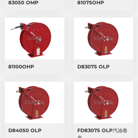
83050 OMP
81075OHP
​D83075 OLP
81100OHP
​D84050 OLP
​FD83075 OLP汽油卷
盘