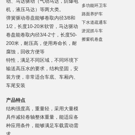
动、马达驱动（气动马达，防爆电
多功能环卫车
机，液压马达）等两大类。
路面养护车
弹簧驱动
卷盘
能够卷取内径3/8和
下水道疏通车
1/2，长度10-20米软管，马达驱动
淤泥抓斗车
卷盘能卷取内径3/4-2寸，长度50-
擦窗机卷盘
200米，耐压高，使用寿命长，耐
腐蚀，回收方便等
特性，满足不同区域，不同环境下
输送高压水的要求，结构坚固，安
装方便，非常适合车底、车厢内、
车尾安装
产品特点
结构强度高，重量轻，采用大量模
具件减轻卷轴整体重量，能适应各
种应用条件，能够满足车载震动需
求。