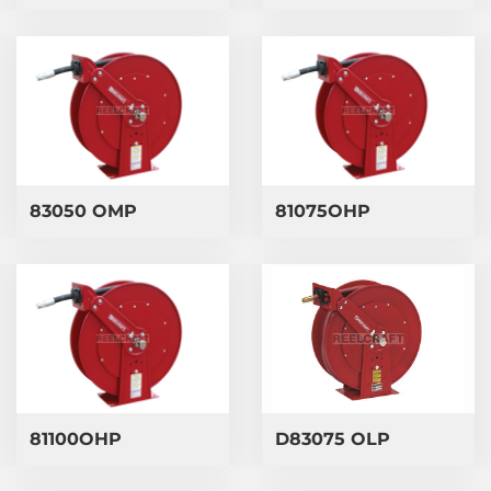
83050 OMP
81075OHP
​D83075 OLP
81100OHP